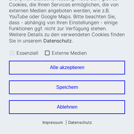
Cookies, die Ihnen Services ermöglichen, die von
externen Medien angeboten werden, wie z.B.
YouTube oder Google Maps. Bitte beachten Sie,
dass - abhängig von Ihren Einstellungen - einige
Funktionen ggf. nicht zur Verfügung stehen.
Weitere Details zu den verwendeten Cookies finden
Sie in unserem
Datenschutz
.
Essenziell
Externe Medien
23. Januar 2023
Alle akzeptieren
Digitalcheck: Fünf Prinzipien für
digitaltaugliche Gesetze
Speichern
Eine Vorstellung der fünf Prinzipien, die der
DigitalService in enger Zu­sam­menarbeit mit
Ablehnen
dem BMI und der interministeriellen
Arbeitsgruppe für digitaltaugliche Regelungen
ent­wi­ckelt hat.
Impressum
Datenschutz