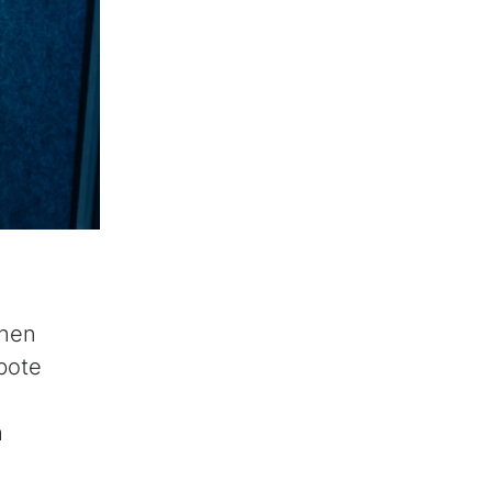
rnen
bote
h