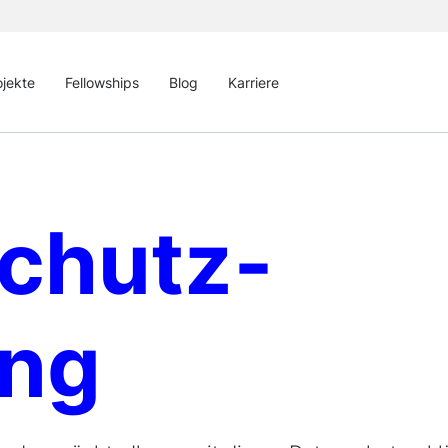
ojekte
Fellowships
Blog
Karriere
schutz­
ung