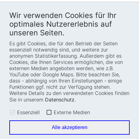
Wir verwenden Cookies für Ihr
optimales Nutzererlebnis auf
unseren Seiten.
Es gibt Cookies, die für den Betrieb der Seiten
Startseite
Blog
essenziell notwendig sind, und weitere zur
Wer wir sind
Presse
anonymen Statistikerfassung. Außerdem gibt es
Cookies, die Ihnen Services ermöglichen, die von
Wie wir arbeiten
Termine
externen Medien angeboten werden, wie z.B.
Projekte
Barrierefreiheit
YouTube oder Google Maps. Bitte beachten Sie,
dass - abhängig von Ihren Einstellungen - einige
Fellowships
Transparenz
Funktionen ggf. nicht zur Verfügung stehen.
Karriere
Glossar
Weitere Details zu den verwendeten Cookies finden
Anfahrt und
Impressum
Sie in unserem
Datenschutz
.
Zugänglichkeit
Datenschutz
Essenziell
Externe Medien
Leichte Sprache
Sitemap
Gebärdensprache
Cookie-Einstellungen
Alle akzeptieren
Erklärung zur