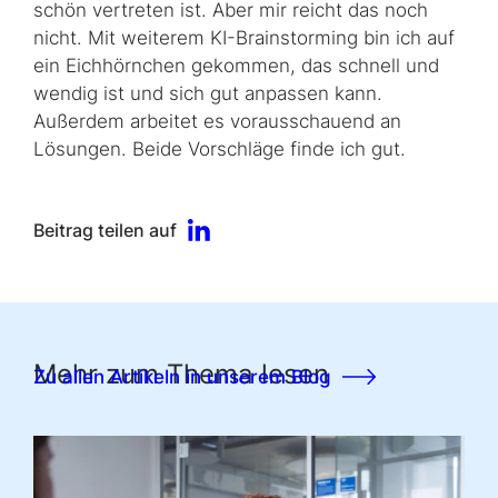
schön vertreten ist. Aber mir reicht das noch
nicht. Mit wei­ter­em KI-
Brainstorming
bin ich auf
ein Eichhörnchen gekommen, das schnell und
wendig ist und sich gut anpassen kann.
Außerdem arbeitet es vor­aus­schau­end an
Lösungen. Beide Vorschläge finde ich gut.
Beitrag teilen auf
Mehr zum Thema lesen
Zu allen Artikeln in unserem Blog