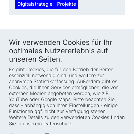
Digitalstrategie
Projekte
Wir verwenden Cookies für Ihr
optimales Nutzererlebnis auf
unseren Seiten.
Es gibt Cookies, die für den Betrieb der Seiten
Startseite
Blog
essenziell notwendig sind, und weitere zur
Wer wir sind
Presse
anonymen Statistikerfassung. Außerdem gibt es
Cookies, die Ihnen Services ermöglichen, die von
Wie wir arbeiten
Termine
externen Medien angeboten werden, wie z.B.
Projekte
Barrierefreiheit
YouTube oder Google Maps. Bitte beachten Sie,
dass - abhängig von Ihren Einstellungen - einige
Fellowships
Transparenz
Funktionen ggf. nicht zur Verfügung stehen.
Karriere
Glossar
Weitere Details zu den verwendeten Cookies finden
Anfahrt und
Impressum
Sie in unserem
Datenschutz
.
Zugänglichkeit
Datenschutz