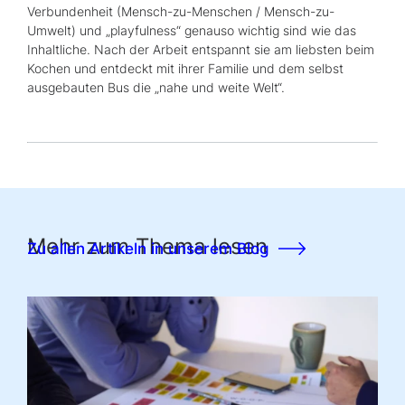
Verbundenheit (Mensch-zu-Menschen / Mensch-zu-
Umwelt) und „
playfulness
“ genauso wichtig sind wie das
Inhaltliche. Nach der Arbeit entspannt sie am liebsten beim
Kochen und entdeckt mit ihrer Familie und dem selbst
ausgebauten Bus die „nahe und weite Welt“.
Mehr zum Thema lesen
Zu allen Artikeln in unserem Blog