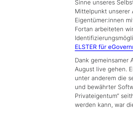
Sinne unseres Selbst
Mittelpunkt unserer 
Eigentümer:innen mi
Fortan arbeiteten wi
Identifizierungsmögl
ELSTER für eGovern
Dank gemeinsamer An
August live gehen. 
unter anderem die s
und bewährter Softw
Privateigentum“ sei
werden kann, war di