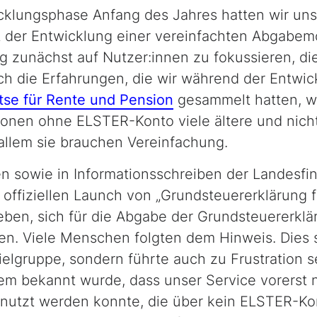
cklungsphase Anfang des Jahres hatten wir uns
 der Entwicklung einer vereinfachten Abgabemög
g zunächst auf Nutzer:innen zu fokussieren, di
ch die Erfahrungen, die wir während der Entwi
tse für Rente und Pension
gesammelt hatten, wu
nen ohne ELSTER-Konto viele ältere und nicht 
allem sie brauchen Vereinfachung.
en sowie in Informationsschreiben der Landesf
offiziellen Launch von „Grundsteuererklärung f
ben, sich für die Abgabe der Grundsteuererklä
ren. Viele Menschen folgten dem Hinweis. Dies 
ielgruppe, sondern führte auch zu Frustration s
em bekannt wurde, dass unser Service vorerst 
nutzt werden konnte, die über kein ELSTER-Kon