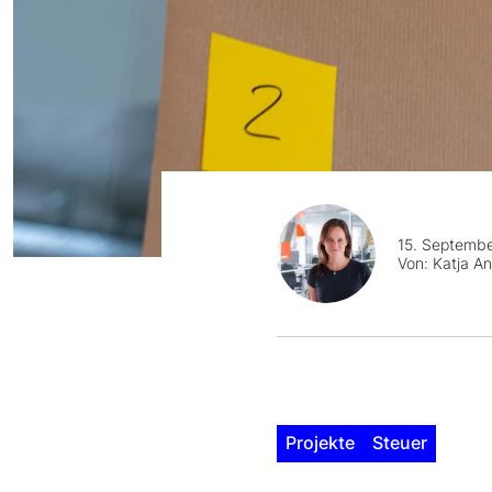
15. Septemb
Von:
Katja An
Projekte
Steuer