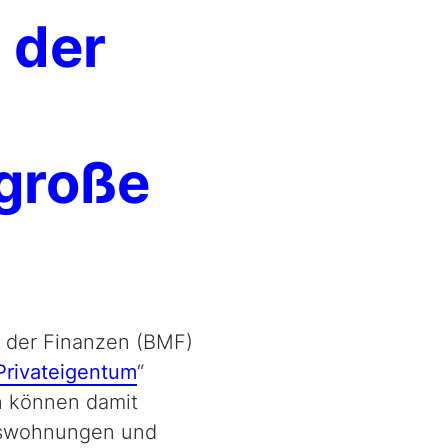
 der
 große
m der Finanzen (BMF)
Privateigentum
“
n können damit
umswohnungen und