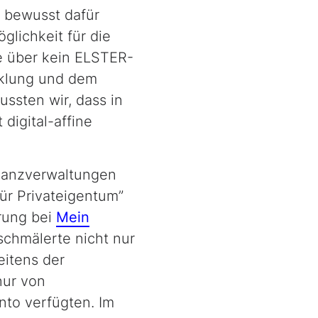
 bewusst dafür
lichkeit für die
e über kein ELSTER-
cklung und dem
ssten wir, dass in
digital-affine
inanzverwaltungen
ür Privateigentum”
rung bei
Mein
schmälerte nicht nur
eitens der
nur von
to verfügten. Im