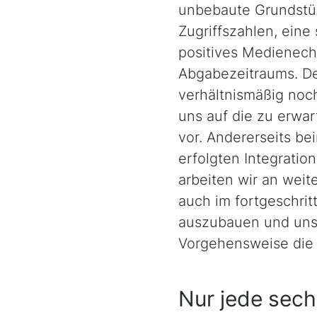
unbebaute Grundstü
Zugriffszahlen, ein
positives Medienecho
Abgabezeitraums. De
verhältnismäßig noch
uns auf die zu erwa
vor. Andererseits be
erfolgten Integratio
arbeiten wir an wei
auch im fortgeschrit
auszubauen und unse
Vorgehensweise die 
Nur jede sec