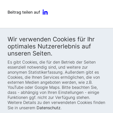
Beitrag teilen auf
Wir verwenden Cookies für Ihr
optimales Nutzererlebnis auf
unseren Seiten.
Es gibt Cookies, die für den Betrieb der Seiten
Startseite
Blog
essenziell notwendig sind, und weitere zur
Wer wir sind
Presse
anonymen Statistikerfassung. Außerdem gibt es
Cookies, die Ihnen Services ermöglichen, die von
Wie wir arbeiten
Termine
externen Medien angeboten werden, wie z.B.
Projekte
Barrierefreiheit
YouTube oder Google Maps. Bitte beachten Sie,
dass - abhängig von Ihren Einstellungen - einige
Fellowships
Transparenz
Funktionen ggf. nicht zur Verfügung stehen.
Karriere
Glossar
Weitere Details zu den verwendeten Cookies finden
Anfahrt und
Impressum
Sie in unserem
Datenschutz
.
Zugänglichkeit