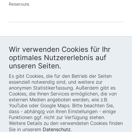
Reiseroute.
Wir verwenden Cookies für Ihr
optimales Nutzererlebnis auf
unseren Seiten.
Es gibt Cookies, die für den Betrieb der Seiten
Startseite
Blog
essenziell notwendig sind, und weitere zur
Wer wir sind
Presse
anonymen Statistikerfassung. Außerdem gibt es
Cookies, die Ihnen Services ermöglichen, die von
Wie wir arbeiten
Termine
externen Medien angeboten werden, wie z.B.
Projekte
Barrierefreiheit
YouTube oder Google Maps. Bitte beachten Sie,
dass - abhängig von Ihren Einstellungen - einige
Fellowships
Transparenz
Funktionen ggf. nicht zur Verfügung stehen.
Karriere
Glossar
Weitere Details zu den verwendeten Cookies finden
Anfahrt und
Impressum
Sie in unserem
Datenschutz
.