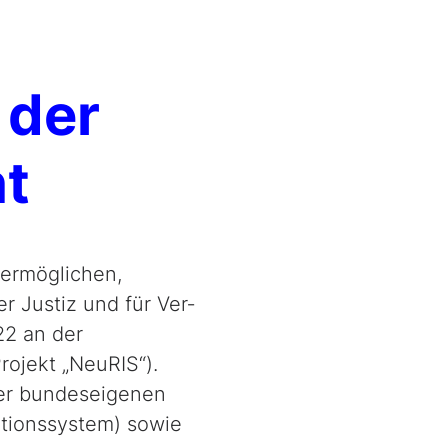
 der
ht
ermöglichen,
 Justiz und für Ver­
22 an der
ojekt „NeuRIS“).
ner bundeseigenen
tionssystem) sowie