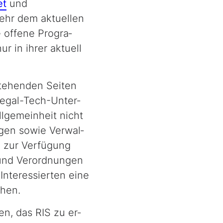
et
und
mehr dem aktuellen
offene Pro­gra­
r in ihrer aktuell
stehenden Seiten
egal-Tech
-Un­ter­
llgemeinheit nicht
en sowie Ver­wal­
n zur Verfügung
 und Verordnungen
n Interessierten eine
chen.
n, das RIS zu er­