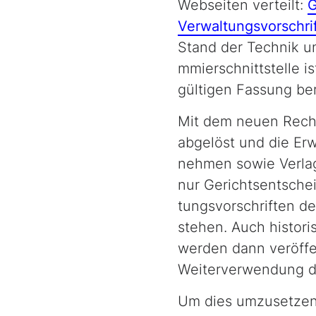
Webseiten verteilt:
G
Verwaltungsvorschri
Stand der Technik u
mmier­schnittstelle 
gültigen Fassung bere
Mit dem neuen Recht
abgelöst und die Erw
neh­men sowie Verlag
nur Gerichtsentsche
tungs­vor­schrif­ten
stehen. Auch histor
werden dann veröffentl
Wei­ter­ver­wendung
Um dies umzusetzen,