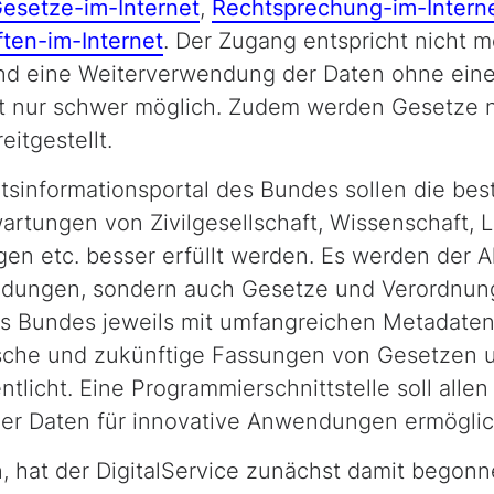
esetze-im-Internet
,
Rechtsprechung-im-Intern
ften-im-Internet
. Der Zugang entspricht nicht 
nd eine Weiterverwendung der Daten ohne eine 
ist nur schwer möglich. Zudem werden Gesetze nu
itgestellt.
sinformationsportal des Bundes sollen die be
artungen von Zivilgesellschaft, Wissenschaft,
L
en etc. besser erfüllt werden. Es werden der A
idungen, sondern auch Gesetze und Verordnung
 des Bundes jeweils mit umfangreichen Metadate
ische und zukünftige Fassungen von Gesetzen
icht. Eine Pro­gra­mmier­schnitt­stel­le soll alle
 der Daten für innovative Anwendungen ermögli
 hat der DigitalService zunächst damit begonne