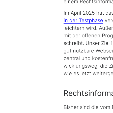
einem Rechts­in­for­ma
Im April 2025 hat d
in der Testphase
ver
leich­tern wird. Au
mit der offenen Prog
schreibt. Unser Ziel 
gut nutzbare Websei
zentral und kostenfr
wick­lungs­weg, die 
wie es jetzt weiterge
Rechtsinform
Bisher sind die vom 