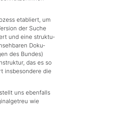
zess etabliert, um
Version der Suche
rt und eine struk­tu­
insehbaren Do­ku­
gen des Bundes)
nstruktur, das es so
rt insbesondere die
tellt uns ebenfalls
ginalgetreu wie