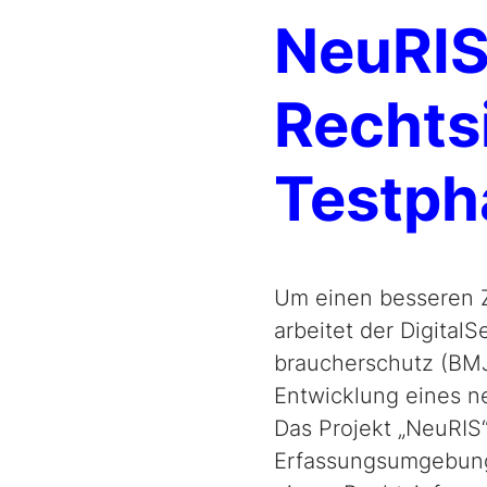
NeuRIS:
Rechts
Testph
Um einen besseren 
arbeitet der Digital
brau­cher­schutz (BM
Entwicklung eines n
Das Projekt „NeuRIS
Erfassungsumgebung 