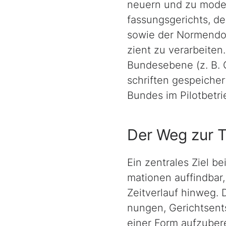
neu­ern und zu moder
fas­sungs­gerichts, 
sowie der Normendok
zient zu verarbeite
Bundesebene (z. B. 
schrif­ten gespeiche
Bundes im Pilotbetri
Der Weg zur 
Ein zentrales Ziel be
ma­tio­nen auffindba
Zeitverlauf hinweg. 
nun­gen, Gerichtsen
einer Form aufzubere