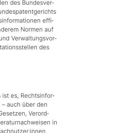
en des Bun­des­ver­
Bundespatentgerichts
nformationen ef­fi­
 anderem Normen auf
d Ver­wal­tungs­vor­
tationsstellen des
t es, Rechts­in­for­
n – auch über den
Gesetzen, Ver­ord­
teraturnachweisen in
 Fachnutzer:innen