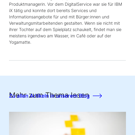
Produktmanagerin. Vor dem DigitalService war sie für
IBM
iX
tätig und konnte dort bereits Services und
Informationsangebote für und mit Bürger:innen und
Verwaltungsmitarbeitenden gestalten. Wenn sie nicht mit
ihrer Tochter auf dem Spielplatz schaukelt, findet man sie
meistens irgendwo am Wasser, im Café oder auf der
Yogamatte.
Mehr zum Thema lesen
Zu allen Artikeln in unserem Blog