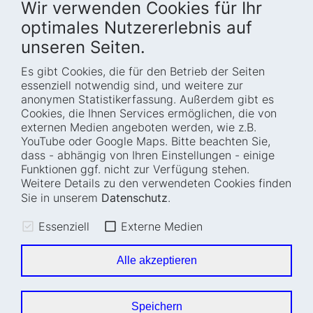
Wir verwenden Cookies für Ihr
optimales Nutzererlebnis auf
unseren Seiten.
Es gibt Cookies, die für den Betrieb der Seiten
Startseite
Blog
essenziell notwendig sind, und weitere zur
Wer wir sind
Presse
anonymen Statistikerfassung. Außerdem gibt es
Cookies, die Ihnen Services ermöglichen, die von
Wie wir arbeiten
Termine
externen Medien angeboten werden, wie z.B.
Projekte
Barrierefreiheit
YouTube oder Google Maps. Bitte beachten Sie,
dass - abhängig von Ihren Einstellungen - einige
Fellowships
Transparenz
Funktionen ggf. nicht zur Verfügung stehen.
Karriere
Glossar
Weitere Details zu den verwendeten Cookies finden
Anfahrt und
Impressum
Sie in unserem
Datenschutz
.
Zugänglichkeit
Datenschutz
Essenziell
Externe Medien
Leichte Sprache
Sitemap
Gebärdensprache
Cookie-Einstellungen
Alle akzeptieren
Erklärung zur
Barrierefreiheit
Speichern
Newsletter