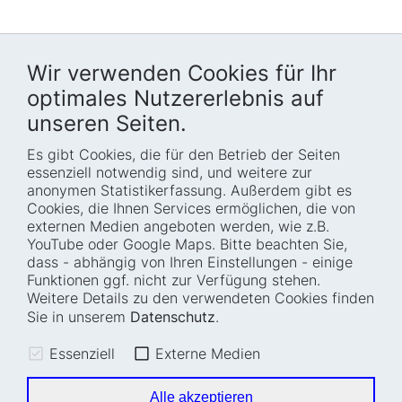
Wir verwenden Cookies für Ihr
optimales Nutzererlebnis auf
unseren Seiten.
Es gibt Cookies, die für den Betrieb der Seiten
Startseite
Blog
essenziell notwendig sind, und weitere zur
Wer wir sind
Presse
anonymen Statistikerfassung. Außerdem gibt es
Cookies, die Ihnen Services ermöglichen, die von
Wie wir arbeiten
Termine
externen Medien angeboten werden, wie z.B.
Projekte
Barrierefreiheit
YouTube oder Google Maps. Bitte beachten Sie,
dass - abhängig von Ihren Einstellungen - einige
Fellowships
Transparenz
Funktionen ggf. nicht zur Verfügung stehen.
Karriere
Glossar
Weitere Details zu den verwendeten Cookies finden
Anfahrt und
Impressum
Sie in unserem
Datenschutz
.
Zugänglichkeit
Datenschutz
Essenziell
Externe Medien
Leichte Sprache
Sitemap
Gebärdensprache
Cookie-Einstellungen
Alle akzeptieren