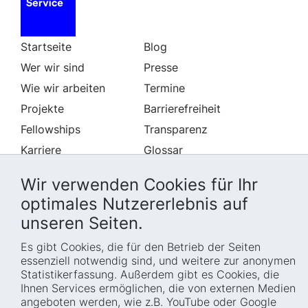
Startseite
Blog
Wer wir sind
Presse
Wie wir arbeiten
Termine
Projekte
Barrierefreiheit
Fellowships
Transparenz
Karriere
Glossar
Anfahrt und
Impressum
Zugänglichkeit
Wir verwenden Cookies für Ihr
Datenschutz
Leichte Sprache
optimales Nutzererlebnis auf
Sitemap
unseren Seiten.
Gebärdensprache
Cookie-Einstellungen
Erklärung zur
Es gibt Cookies, die für den Betrieb der Seiten
Barrierefreiheit
essenziell notwendig sind, und weitere zur anonymen
Statistikerfassung. Außerdem gibt es Cookies, die
Newsletter
Ihnen Services ermöglichen, die von externen Medien
angeboten werden, wie z.B. YouTube oder Google