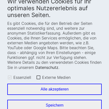
Wir verwenden Cookies für Ihr
optimales Nutzererlebnis auf
unseren Seiten.
Es gibt Cookies, die für den Betrieb der Seiten
Startseite
Blog
essenziell notwendig sind, und weitere zur
Wer wir sind
Presse
anonymen Statistikerfassung. Außerdem gibt es
Cookies, die Ihnen Services ermöglichen, die von
Wie wir arbeiten
Termine
externen Medien angeboten werden, wie z.B.
Projekte
Barrierefreiheit
YouTube oder Google Maps. Bitte beachten Sie,
dass - abhängig von Ihren Einstellungen - einige
Fellowships
Transparenz
Funktionen ggf. nicht zur Verfügung stehen.
Karriere
Glossar
Weitere Details zu den verwendeten Cookies finden
Anfahrt und
Impressum
Sie in unserem
Datenschutz
.
Zugänglichkeit
Datenschutz
Essenziell
Externe Medien
Leichte Sprache
Sitemap
Gebärdensprache
Cookie-Einstellungen
Alle akzeptieren
Erklärung zur
Barrierefreiheit
Speichern
Newsletter