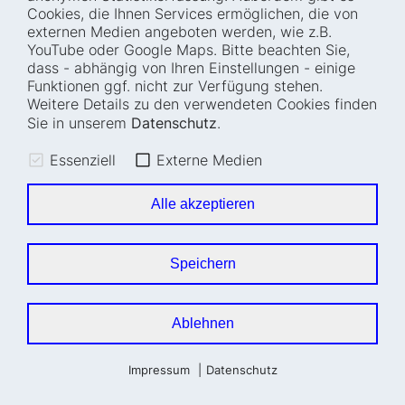
Mit Patterns und System gute digitale
Cookies, die Ihnen Services ermöglichen, die von
externen Medien angeboten werden, wie z.B.
Services effektiv und effizient
YouTube oder Google Maps. Bitte beachten Sie,
gestalten
dass - abhängig von Ihren Einstellungen - einige
Funktionen ggf. nicht zur Verfügung stehen.
Beim DigitalService möchten wir nicht zum
Weitere Details zu den verwendeten Cookies finden
immer größeren visuellen Wildwuchs
Sie in unserem
Datenschutz
.
beitragen – stattdessen verwenden wir in
Zukunft, wo immer möglich, das KERN
Essenziell
Externe Medien
Designsystem.
Alle akzeptieren
Design & User Research
DigitalService
Speichern
Ablehnen
Impressum
Datenschutz