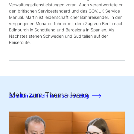
Verwaltungsdienstleistungen voran. Auch verantwortete er
den britischen Servicestandard und das
GOV.UK Service
Manual
. Martin ist leidenschaftlicher Bahnreisender. In den
vergangenen Monaten fuhr er mit dem Zug von Berlin nach
Edinburgh in Schottland und Barcelona in Spanien. Als
Nächstes stehen Schweden und Süditalien auf der
Reiseroute.
Mehr zum Thema lesen
Zu allen Artikeln in unserem Blog