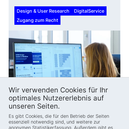
Design & User Research
DigitalService
Zugang zum Recht
Wir verwenden Cookies für Ihr
optimales Nutzererlebnis auf
unseren Seiten.
Es gibt Cookies, die für den Betrieb der Seiten
essenziell notwendig sind, und weitere zur
06. November 2025
anonymen Statistikerfassung. Außerdem gibt es