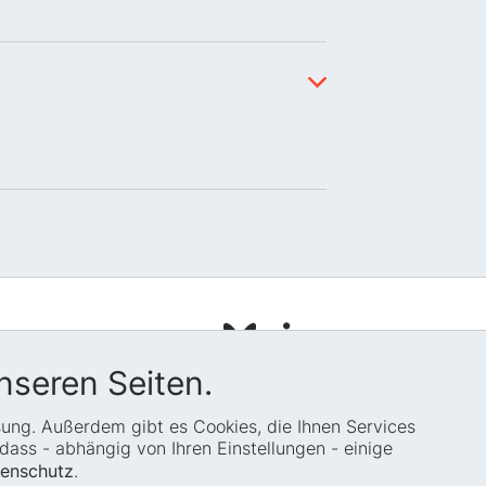
pressum
tenschutz
nseren Seiten.
temap
ssung. Außerdem gibt es Cookies, die Ihnen Services
okie-Einstellungen
ass - abhängig von Ihren Einstellungen - einige
enschutz
.