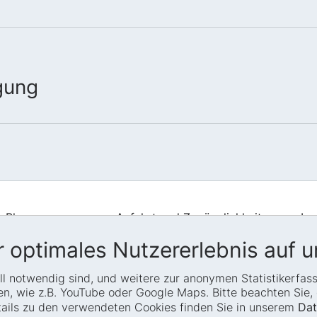
gung
Blog
Anfahrt und Zugänglichkeit
Im
Presse
Leichte Sprache
Da
 optimales Nutzererlebnis auf u
Termine
Gebärdensprache
Si
iell notwendig sind, und weitere zur anonymen Statistikerfa
Co
Barrierefreiheit
Erklärung zur Barrierefreiheit
, wie z.B. YouTube oder Google Maps. Bitte beachten Sie, d
Transparenz
Newsletter
etails zu den verwendeten Cookies finden Sie in unserem
Dat