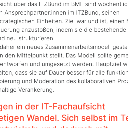
fsicht über das ITZBund im BMF sind wöchentli
hren Ansprechpartner:innen im ITZBund, seinen
ategischen Einheiten. Ziel war und ist, einen
teuerung anzustoßen, indem sie die bestehende
 neu strukturieren.
e daher ein neues Zusammenarbeitsmodell gestal
n den Mittelpunkt stellt. Das Modell sollte ge
 entworfen und umgesetzt werden. Hauptziel wa
ten, dass sie auf Dauer besser für alle funktion
ipierung und Moderation des kollaborativen Pr
haltige Verankerung.
en in der IT-Fachaufsicht
etigen Wandel. Sich selbst im 