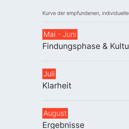
Kurve der empfundenen, individuell
Mai - Juni
Findungsphase & Kult
Juli
Klarheit
August
Ergebnisse