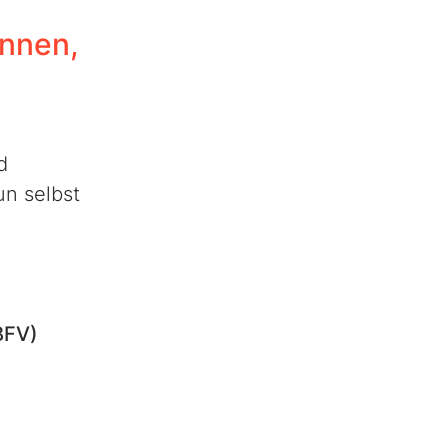
nnen,
d
n selbst
BFV)