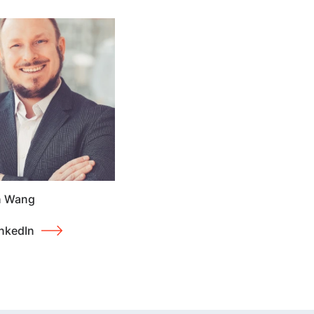
n Wang
nkedIn