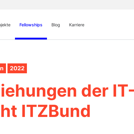
ojekte
Fellowships
Blog
Karriere
en
2022
iehungen der IT
cht ITZBund