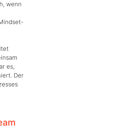
ch, wenn
 Mindset-
tet
meinsam
r es,
iert. Der
ozesses
Team