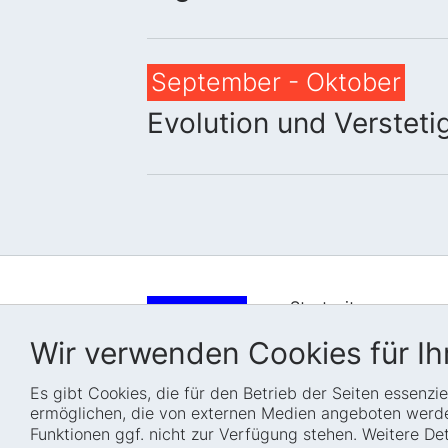
September - Oktober
Evolution und Versteti
Startseite
Wer wir sind
Wir verwenden Cookies für Ihr
Wie wir arbeiten
Es gibt Cookies, die für den Betrieb der Seiten essenz
Projekte
ermöglichen, die von externen Medien angeboten werden
Fellowships
Funktionen ggf. nicht zur Verfügung stehen. Weitere D