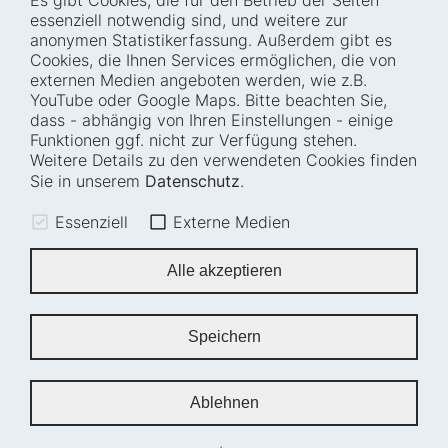
Es gibt Cookies, die für den Betrieb der Seiten
Startseite
Blog
essenziell notwendig sind, und weitere zur
Wer wir sind
Presse
anonymen Statistikerfassung. Außerdem gibt es
Cookies, die Ihnen Services ermöglichen, die von
Wie wir arbeiten
Termine
externen Medien angeboten werden, wie z.B.
Projekte
Barrierefreiheit
YouTube oder Google Maps. Bitte beachten Sie,
dass - abhängig von Ihren Einstellungen - einige
Fellowships
Transparenz
Funktionen ggf. nicht zur Verfügung stehen.
Karriere
Glossar
Weitere Details zu den verwendeten Cookies finden
Anfahrt und
Impressum
Sie in unserem
Datenschutz
.
Zugänglichkeit
Datenschutz
Essenziell
Externe Medien
Leichte Sprache
Sitemap
Gebärdensprache
Cookie-Einstellungen
Alle akzeptieren
Erklärung zur
Barrierefreiheit
Speichern
Newsletter
Ablehnen