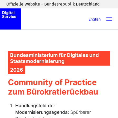
Zum Inhaltsbereich wechseln
Offizielle Website – Bundesrepublik Deutschland
English
Bundesministerium für Digitales und
Staatsmodernisierung
2026
Community of Practice
zum Bürokratierückbau
Handlungsfeld der
Modernisierungsagenda:
Spürbarer