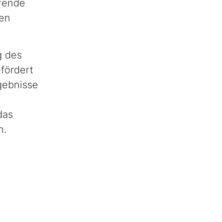
ifende
den
g des
fördert
gebnisse
das
n.