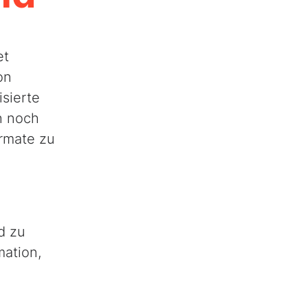
et
on
sierte
h noch
ormate zu
d zu
mation,