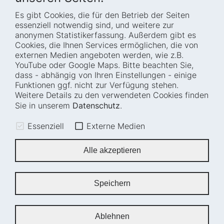
Es gibt Cookies, die für den Betrieb der Seiten
Startseite
Blog
essenziell notwendig sind, und weitere zur
Wer wir sind
Presse
anonymen Statistikerfassung. Außerdem gibt es
Cookies, die Ihnen Services ermöglichen, die von
Wie wir arbeiten
Termine
externen Medien angeboten werden, wie z.B.
Projekte
Barrierefreiheit
YouTube oder Google Maps. Bitte beachten Sie,
dass - abhängig von Ihren Einstellungen - einige
Fellowships
Transparenz
Funktionen ggf. nicht zur Verfügung stehen.
Karriere
Glossar
Weitere Details zu den verwendeten Cookies finden
Anfahrt und
Impressum
Sie in unserem
Datenschutz
.
Zugänglichkeit
Datenschutz
Essenziell
Externe Medien
Leichte Sprache
Sitemap
Gebärdensprache
Cookie-Einstellungen
Alle akzeptieren
Erklärung zur
Barrierefreiheit
Speichern
Newsletter
Ablehnen