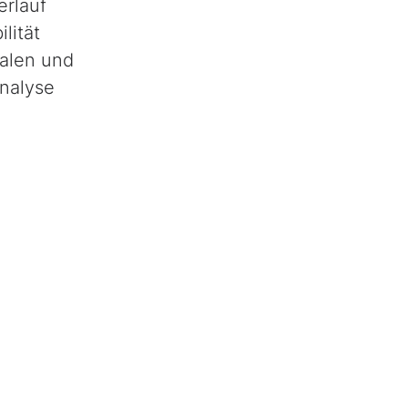
erlauf
lität
talen und
Analyse