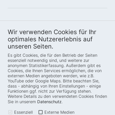
Wir verwenden Cookies für Ihr
optimales Nutzererlebnis auf
unseren Seiten.
Es gibt Cookies, die für den Betrieb der Seiten
Startseite
Blog
essenziell notwendig sind, und weitere zur
Wer wir sind
Presse
anonymen Statistikerfassung. Außerdem gibt es
Cookies, die Ihnen Services ermöglichen, die von
Wie wir arbeiten
Termine
externen Medien angeboten werden, wie z.B.
Projekte
Barrierefreiheit
YouTube oder Google Maps. Bitte beachten Sie,
dass - abhängig von Ihren Einstellungen - einige
Fellowships
Transparenz
Funktionen ggf. nicht zur Verfügung stehen.
Karriere
Glossar
Weitere Details zu den verwendeten Cookies finden
Anfahrt und
Impressum
Sie in unserem
Datenschutz
.
Zugänglichkeit
Datenschutz
Essenziell
Externe Medien
Leichte Sprache