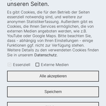
unseren Seiten.
Es gibt Cookies, die für den Betrieb der Seiten
Startseite
Blog
essenziell notwendig sind, und weitere zur
Wer wir sind
Presse
anonymen Statistikerfassung. Außerdem gibt es
Cookies, die Ihnen Services ermöglichen, die von
Wie wir arbeiten
Termine
externen Medien angeboten werden, wie z.B.
Projekte
Barrierefreiheit
YouTube oder Google Maps. Bitte beachten Sie,
dass - abhängig von Ihren Einstellungen - einige
Fellowships
Transparenz
Funktionen ggf. nicht zur Verfügung stehen.
Karriere
Glossar
Weitere Details zu den verwendeten Cookies finden
Anfahrt und
Impressum
Sie in unserem
Datenschutz
.
Zugänglichkeit
Datenschutz
Essenziell
Externe Medien
Leichte Sprache
Sitemap
Gebärdensprache
Cookie-Einstellungen
Alle akzeptieren
Erklärung zur
Barrierefreiheit
Speichern
Newsletter