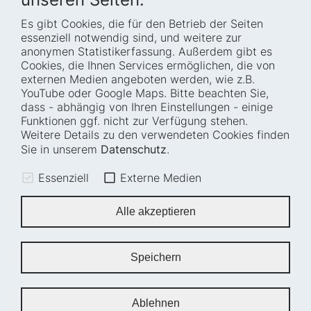
Es gibt Cookies, die für den Betrieb der Seiten
Startseite
Blog
essenziell notwendig sind, und weitere zur
Wer wir sind
Presse
anonymen Statistikerfassung. Außerdem gibt es
Cookies, die Ihnen Services ermöglichen, die von
Wie wir arbeiten
Termine
externen Medien angeboten werden, wie z.B.
Projekte
Barrierefreiheit
YouTube oder Google Maps. Bitte beachten Sie,
dass - abhängig von Ihren Einstellungen - einige
Fellowships
Transparenz
Funktionen ggf. nicht zur Verfügung stehen.
Karriere
Glossar
Weitere Details zu den verwendeten Cookies finden
Anfahrt und
Impressum
Sie in unserem
Datenschutz
.
Zugänglichkeit
Datenschutz
Essenziell
Externe Medien
Leichte Sprache
Sitemap
Gebärdensprache
Cookie-Einstellungen
Alle akzeptieren
Erklärung zur
Barrierefreiheit
Speichern
Newsletter
Ablehnen