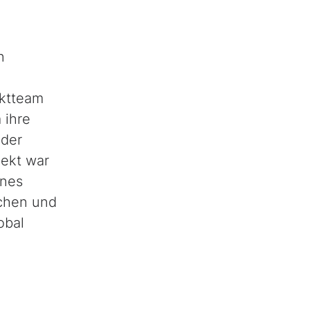
n
ektteam
 ihre
 der
jekt war
ines
nchen und
obal