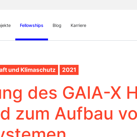
ojekte
Fellowships
Blog
Karriere
aft und Klimaschutz
2021
ung des GAIA-X 
nd zum Aufbau v
ystemen