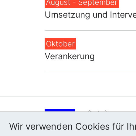
August - September
Umsetzung und Interve
Oktober
Verankerung
Startseite
Wer wir sind
Wir verwenden Cookies für Ihr
Wie wir arbeiten