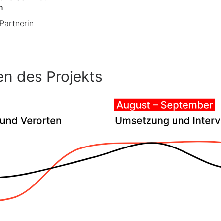
n
artnerin
en des Projekts