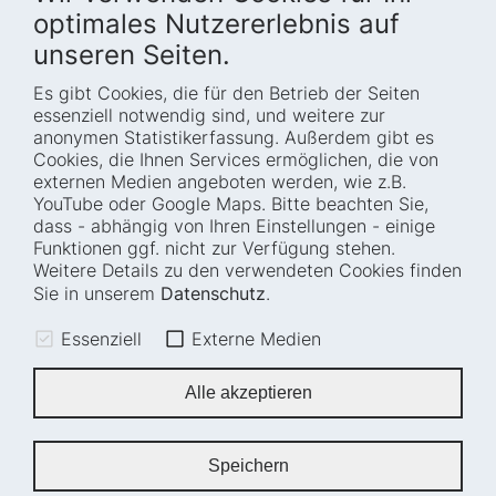
optimales Nutzererlebnis auf
unseren Seiten.
Es gibt Cookies, die für den Betrieb der Seiten
Startseite
Blog
essenziell notwendig sind, und weitere zur
Wer wir sind
Presse
anonymen Statistikerfassung. Außerdem gibt es
Cookies, die Ihnen Services ermöglichen, die von
Wie wir arbeiten
Termine
externen Medien angeboten werden, wie z.B.
Projekte
Barrierefreiheit
YouTube oder Google Maps. Bitte beachten Sie,
dass - abhängig von Ihren Einstellungen - einige
Fellowships
Transparenz
Funktionen ggf. nicht zur Verfügung stehen.
Karriere
Glossar
Weitere Details zu den verwendeten Cookies finden
Anfahrt und
Impressum
Sie in unserem
Datenschutz
.
Zugänglichkeit
Datenschutz
Essenziell
Externe Medien
Leichte Sprache
Sitemap
Gebärdensprache
Cookie-Einstellungen
Alle akzeptieren
Erklärung zur
Barrierefreiheit
Speichern
Newsletter