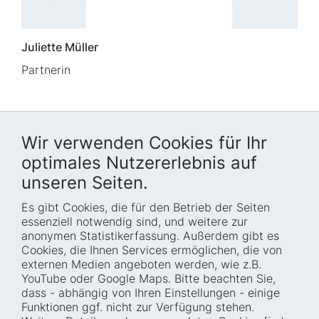
Juliette Müller
Partnerin
Wir verwenden Cookies für Ihr
optimales Nutzererlebnis auf
unseren Seiten.
Es gibt Cookies, die für den Betrieb der Seiten
Startseite
Blog
essenziell notwendig sind, und weitere zur
Wer wir sind
Presse
anonymen Statistikerfassung. Außerdem gibt es
Cookies, die Ihnen Services ermöglichen, die von
Wie wir arbeiten
Termine
externen Medien angeboten werden, wie z.B.
Projekte
Barrierefreiheit
YouTube oder Google Maps. Bitte beachten Sie,
dass - abhängig von Ihren Einstellungen - einige
Fellowships
Transparenz
Funktionen ggf. nicht zur Verfügung stehen.
Karriere
Glossar