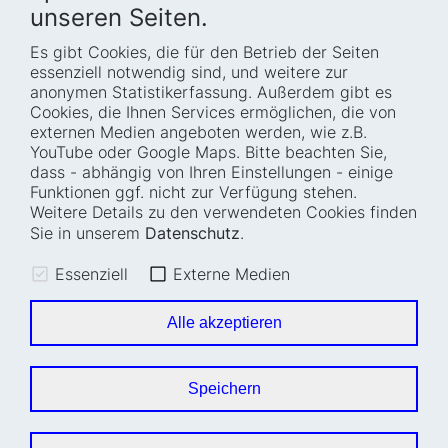
unseren Seiten.
Es gibt Cookies, die für den Betrieb der Seiten
Startseite
Blog
essenziell notwendig sind, und weitere zur
Wer wir sind
Presse
anonymen Statistikerfassung. Außerdem gibt es
Cookies, die Ihnen Services ermöglichen, die von
Wie wir arbeiten
Termine
externen Medien angeboten werden, wie z.B.
Projekte
Barrierefreiheit
YouTube oder Google Maps. Bitte beachten Sie,
dass - abhängig von Ihren Einstellungen - einige
Fellowships
Transparenz
Funktionen ggf. nicht zur Verfügung stehen.
Karriere
Glossar
Weitere Details zu den verwendeten Cookies finden
Anfahrt und
Impressum
Sie in unserem
Datenschutz
.
Zugänglichkeit
Datenschutz
Essenziell
Externe Medien
Leichte Sprache
Sitemap
Gebärdensprache
Cookie-Einstellungen
Alle akzeptieren
Erklärung zur
Barrierefreiheit
Speichern
Newsletter