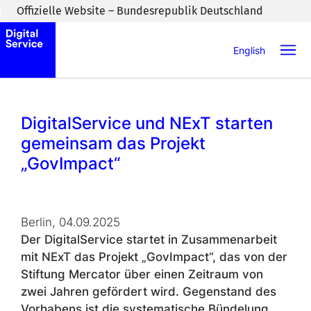
Zum Inhaltsbereich wechseln
Offizielle Website – Bundesrepublik Deutschland
English
DigitalService und
NExT
starten
gemeinsam das Projekt
„
GovImpact
“
Berlin, 04.09.2025
Der DigitalService startet in Zusammenarbeit
mit
NExT
das Projekt „
GovImpact
“, das von der
Stiftung Mercator über einen Zeitraum von
zwei Jahren gefördert wird. Gegenstand des
Vorhabens ist die systematische Bündelung