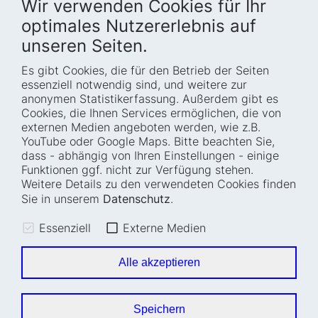
Wir verwenden Cookies für Ihr
optimales Nutzererlebnis auf
unseren Seiten.
Es gibt Cookies, die für den Betrieb der Seiten
Startseite
Blog
essenziell notwendig sind, und weitere zur
Wer wir sind
Presse
anonymen Statistikerfassung. Außerdem gibt es
Cookies, die Ihnen Services ermöglichen, die von
Wie wir arbeiten
Termine
externen Medien angeboten werden, wie z.B.
Projekte
Barrierefreiheit
YouTube oder Google Maps. Bitte beachten Sie,
dass - abhängig von Ihren Einstellungen - einige
Fellowships
Transparenz
Funktionen ggf. nicht zur Verfügung stehen.
Karriere
Glossar
Weitere Details zu den verwendeten Cookies finden
Anfahrt und
Impressum
Sie in unserem
Datenschutz
.
Zugänglichkeit
Datenschutz
Essenziell
Externe Medien
Leichte Sprache
Sitemap
Gebärdensprache
Cookie-Einstellungen
Alle akzeptieren
Erklärung zur
Barrierefreiheit
Speichern
Newsletter