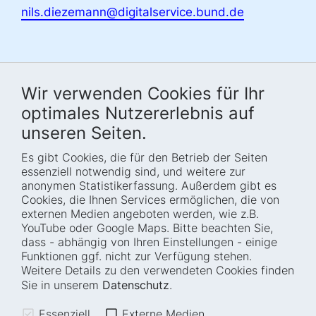
nils.diezemann@digitalservice.bund.de
Wir verwenden Cookies für Ihr
optimales Nutzererlebnis auf
unseren Seiten.
Es gibt Cookies, die für den Betrieb der Seiten
Startseite
Blog
essenziell notwendig sind, und weitere zur
Wer wir sind
Presse
anonymen Statistikerfassung. Außerdem gibt es
Cookies, die Ihnen Services ermöglichen, die von
Wie wir arbeiten
Termine
externen Medien angeboten werden, wie z.B.
Projekte
Barrierefreiheit
YouTube oder Google Maps. Bitte beachten Sie,
dass - abhängig von Ihren Einstellungen - einige
Fellowships
Transparenz
Funktionen ggf. nicht zur Verfügung stehen.
Karriere
Glossar
Weitere Details zu den verwendeten Cookies finden
Anfahrt und
Impressum
Sie in unserem
Datenschutz
.
Zugänglichkeit
Datenschutz
Essenziell
Externe Medien