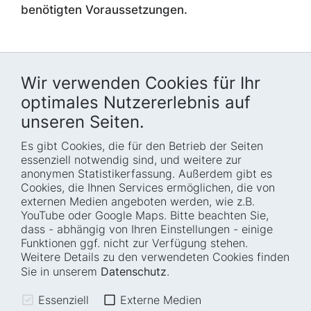
benötigten Voraussetzungen.
Wir verwenden Cookies für Ihr
optimales Nutzererlebnis auf
unseren Seiten.
Es gibt Cookies, die für den Betrieb der Seiten
Startseite
Blog
essenziell notwendig sind, und weitere zur
Wer wir sind
Presse
anonymen Statistikerfassung. Außerdem gibt es
Cookies, die Ihnen Services ermöglichen, die von
Wie wir arbeiten
Termine
externen Medien angeboten werden, wie z.B.
Projekte
Barrierefreiheit
YouTube oder Google Maps. Bitte beachten Sie,
dass - abhängig von Ihren Einstellungen - einige
Fellowships
Transparenz
Funktionen ggf. nicht zur Verfügung stehen.
Karriere
Glossar
Weitere Details zu den verwendeten Cookies finden
Anfahrt und
Impressum
Sie in unserem
Datenschutz
.
Zugänglichkeit
Datenschutz
Essenziell
Externe Medien
Leichte Sprache
Sitemap