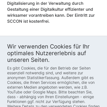
Digitalisierung in der Verwaltung durch
Gestaltung einer Digitalkultur effizienter und
wirksamer vorantreiben kann. Der Eintritt zur
SCCON ist kostenfrei.
Wir verwenden Cookies für Ihr
optimales Nutzererlebnis auf
unseren Seiten.
Es gibt Cookies, die für den Betrieb der Seiten
Startseite
Blog
essenziell notwendig sind, und weitere zur
Wer wir sind
Presse
anonymen Statistikerfassung. Außerdem gibt es
Cookies, die Ihnen Services ermöglichen, die von
Wie wir arbeiten
Termine
externen Medien angeboten werden, wie z.B.
Projekte
Barrierefreiheit
YouTube oder Google Maps. Bitte beachten Sie,
dass - abhängig von Ihren Einstellungen - einige
Fellowships
Transparenz
Funktionen ggf. nicht zur Verfügung stehen.
Karriere
Glossar
Weitere Details zu den verwendeten Cookies finden