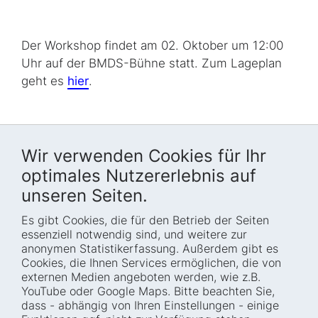
Der Workshop findet am 02. Oktober um 12:00
Uhr auf der BMDS-Bühne statt. Zum Lageplan
geht es
hier
.
Wir verwenden Cookies für Ihr
optimales Nutzererlebnis auf
unseren Seiten.
Es gibt Cookies, die für den Betrieb der Seiten
Startseite
Blog
essenziell notwendig sind, und weitere zur
Wer wir sind
Presse
anonymen Statistikerfassung. Außerdem gibt es
Cookies, die Ihnen Services ermöglichen, die von
Wie wir arbeiten
Termine
externen Medien angeboten werden, wie z.B.
Projekte
Barrierefreiheit
YouTube oder Google Maps. Bitte beachten Sie,
dass - abhängig von Ihren Einstellungen - einige
Fellowships
Transparenz