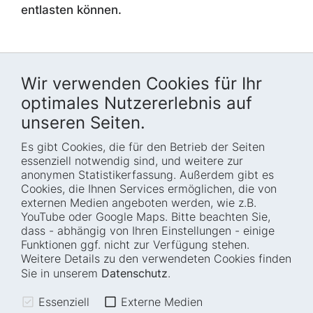
entlasten können.
Wir verwenden Cookies für Ihr
optimales Nutzererlebnis auf
unseren Seiten.
Es gibt Cookies, die für den Betrieb der Seiten
Startseite
Blog
essenziell notwendig sind, und weitere zur
Wer wir sind
Presse
anonymen Statistikerfassung. Außerdem gibt es
Cookies, die Ihnen Services ermöglichen, die von
Wie wir arbeiten
Termine
externen Medien angeboten werden, wie z.B.
Projekte
Barrierefreiheit
YouTube oder Google Maps. Bitte beachten Sie,
dass - abhängig von Ihren Einstellungen - einige
Fellowships
Transparenz
Funktionen ggf. nicht zur Verfügung stehen.
Karriere
Glossar
Weitere Details zu den verwendeten Cookies finden
Anfahrt und
Impressum
Sie in unserem
Datenschutz
.
Zugänglichkeit
Datenschutz
Essenziell
Externe Medien
Leichte Sprache
Sitemap