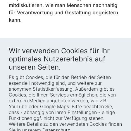
mitdiskutieren, wie man Menschen nachhaltig
für Verantwortung und Gestaltung begeistern
kann.
Wir verwenden Cookies für Ihr
optimales Nutzererlebnis auf
unseren Seiten.
Es gibt Cookies, die für den Betrieb der Seiten
Startseite
Blog
essenziell notwendig sind, und weitere zur
Wer wir sind
Presse
anonymen Statistikerfassung. Außerdem gibt es
Cookies, die Ihnen Services ermöglichen, die von
Wie wir arbeiten
Termine
externen Medien angeboten werden, wie z.B.
Projekte
Barrierefreiheit
YouTube oder Google Maps. Bitte beachten Sie,
dass - abhängig von Ihren Einstellungen - einige
Fellowships
Transparenz
Funktionen ggf. nicht zur Verfügung stehen.
Karriere
Glossar
Weitere Details zu den verwendeten Cookies finden
Anfahrt und
Impressum
Sie in unserem
Datenschutz
.