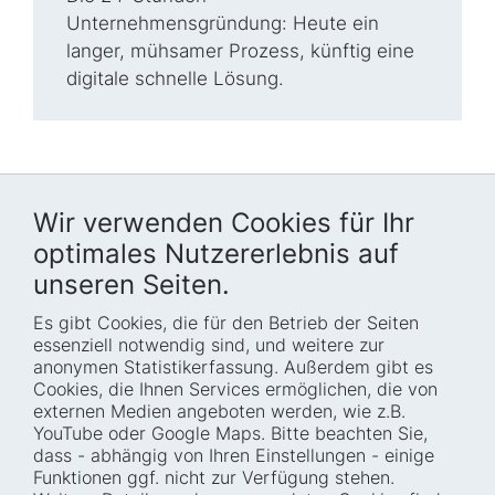
Unternehmensgründung: Heute ein
langer, mühsamer Prozess, künftig eine
digitale schnelle Lösung.
Wir verwenden Cookies für Ihr
optimales Nutzererlebnis auf
unseren Seiten.
Es gibt Cookies, die für den Betrieb der Seiten
Startseite
Blog
essenziell notwendig sind, und weitere zur
Wer wir sind
Presse
anonymen Statistikerfassung. Außerdem gibt es
Cookies, die Ihnen Services ermöglichen, die von
Wie wir arbeiten
Termine
externen Medien angeboten werden, wie z.B.
Projekte
Barrierefreiheit
YouTube oder Google Maps. Bitte beachten Sie,
dass - abhängig von Ihren Einstellungen - einige
Fellowships
Transparenz
Funktionen ggf. nicht zur Verfügung stehen.
Karriere
Glossar