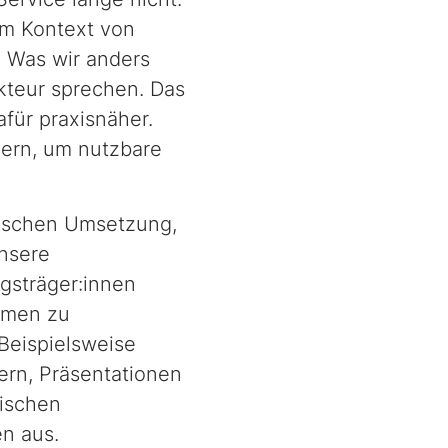
im Kontext von
 Was wir anders
kteur sprechen. Das
afür praxisnäher.
dern, um nutzbare
zwischen Umsetzung,
unsere
gsträger:innen
smen zu
 Beispielsweise
ern
, Präsentationen
tischen
n aus.