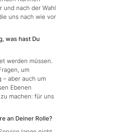
or und nach der Wahl
ie uns nach wie vor
g, was hast Du
tet werden müssen.
 Fragen, um
g – aber auch um
iesen Ebenen
 zu machen: für uns
e an Deiner Rolle?
Service lange nicht.