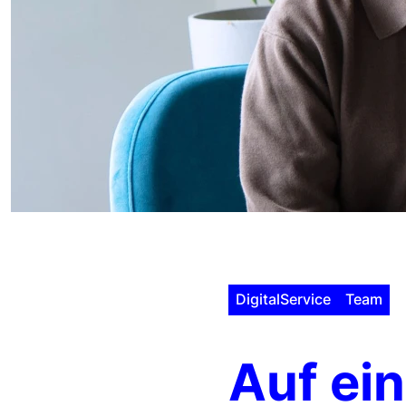
DigitalService
Team
Auf ein