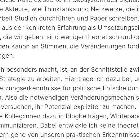
le Akteure, wie
Thinktanks
und Netzwerke, die 
Arbeit Studien durchführen und
Paper
schreiben.
ir aus der konkreten Erfahrung als Umsetzungsa
, die wir geben, sind weniger theoretisch und d
 den Kanon an Stimmen, die Veränderungen for
ngen.
ch besonders macht, ist, an der Schnittstelle 
rategie zu arbeiten. Hier trage ich dazu bei, 
tzungserkenntnisse für politische Entscheidun
n. Also die notwendigen Veränderungsmechani
 versuchen, ihr Potenzial expliziter zu machen.
e Kolleg:innen dazu in Blogbeiträgen,
Whitepap
munizieren. Dabei entwickle ich keine theore
rn gehe von unseren praktischen Erkenntnisse