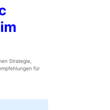
c
eim
hen Strategie,
empfehlungen für