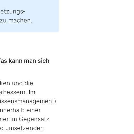
setzungs­
r zu machen.
Was kann man sich
rken und die
erbessern. Im
Wissensmanagement)
innerhalb einer
hier im Gegensatz
 und umsetzenden