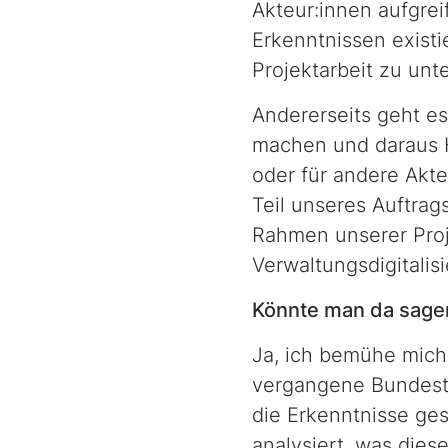
Akteur:innen aufgrei
Erkenntnissen existi
Projektarbeit zu unt
Andererseits geht es
machen und daraus H
oder für andere Akt
Teil unseres Auftrags
Rahmen unserer Proj
Verwaltungsdigitalis
Könnte man da sagen
Ja, ich bemühe mich 
ver­gangene Bundest
die Erkenntnisse ges
analysiert, was die