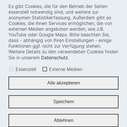
Es gibt Cookies, die für den Betrieb der Seiten
Startseite
Blog
essenziell notwendig sind, und weitere zur
Wer wir sind
Presse
anonymen Statistikerfassung. Außerdem gibt es
Cookies, die Ihnen Services ermöglichen, die von
Wie wir arbeiten
Termine
externen Medien angeboten werden, wie z.B.
Projekte
Barrierefreiheit
YouTube oder Google Maps. Bitte beachten Sie,
dass - abhängig von Ihren Einstellungen - einige
Fellowships
Transparenz
Funktionen ggf. nicht zur Verfügung stehen.
Karriere
Glossar
Weitere Details zu den verwendeten Cookies finden
Anfahrt und
Impressum
Sie in unserem
Datenschutz
.
Zugänglichkeit
Datenschutz
Essenziell
Externe Medien
Leichte Sprache
Sitemap
Gebärdensprache
Cookie-Einstellungen
Alle akzeptieren
Erklärung zur
Barrierefreiheit
Speichern
Newsletter
Ablehnen