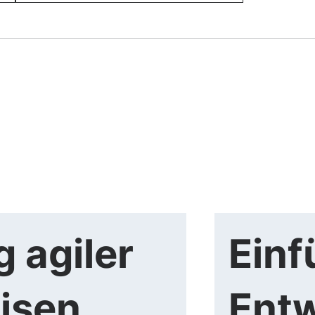
 agiler
Einf
isen
Entw