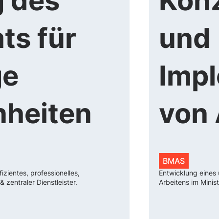
g des
Kon
s für
und
ge
Imp
nheiten
von 
BMAS
zientes, professionelles,
Entwicklung eines
zentraler Dienstleister.
Arbeitens im Minis