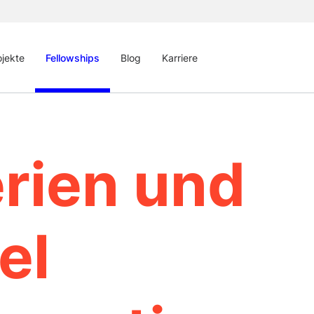
ojekte
Fellowships
Blog
Karriere
erien und
el