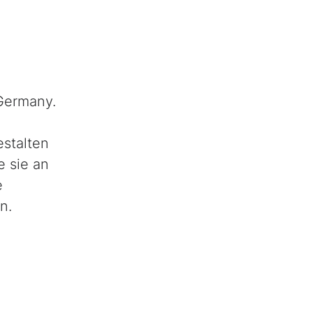
Germany.
estalten
e sie an
e
n.