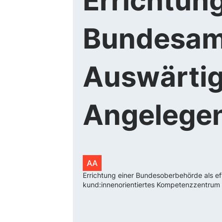
Errichtun
Bundesamt
Auswärti
Angelege
AA
Errichtung einer Bundesoberbehörde als effi
kund:innenorientiertes Kompetenzzentrum & 