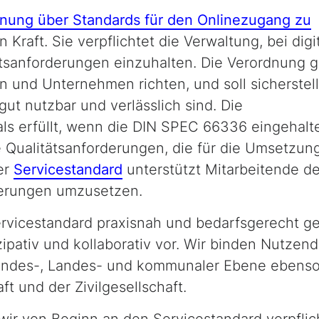
nung über Standards für den Onlinezugang zu
 Kraft. Sie verpflichtet die Verwaltung, bei digi
tsanforderungen einzuhalten. Die Verordnung gil
en und Unternehmen richten, und soll sicherstel
gut nutzbar und verlässlich sind. Die
als erfüllt, wenn die DIN SPEC 66336 eingehalte
e Qualitätsanforderungen, die für die Umsetzun
er
Servicestandard
unterstützt Mitarbeitende de
derungen umzusetzen.
rvicestandard praxisnah und bedarfsgerecht ges
zipativ und kollaborativ vor. Wir binden Nutzend
Bundes-, Landes- und kommunaler Ebene ebenso
 und der Zivil­ge­sell­schaft.
wir von Beginn an den Servicestandard verpflic