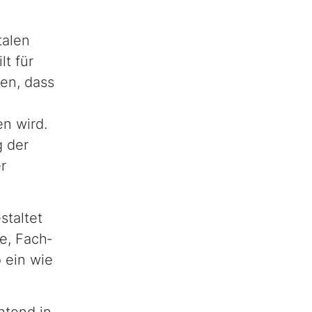
talen
t für
len, dass
n wird.
g der
r
tal­tet
e, Fach­
 ein wie
htend in