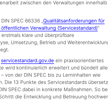
enarbeit zwischen den Verwaltun­gen innerhalb
e DIN SPEC 66336 „
Qualitätsanforderungen für
 öffentlichen Verwaltung (Servicestandard)
“
ln erstmals klare und überprüfbare
lyse, Umsetzung, Betrieb und Weiterentwicklun
legt.
t
servicestandard.gov.de
ein praxisorientiertes
e wird kontinuierlich erweitert und bündelt alle
t – von der DIN SPEC bis zu Lerninhalten wie
n. Die 13 Punkte des Servicestandards überset
IN SPEC dabei in konkrete Maßnahmen. So beg
 Schritt die Entwicklung und Betreuung hochwer