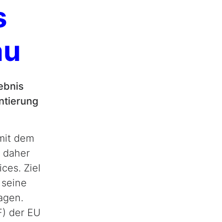
s
au
ebnis
ntierung
mit dem
r daher
ces. Ziel
 seine
agen.
F) der EU