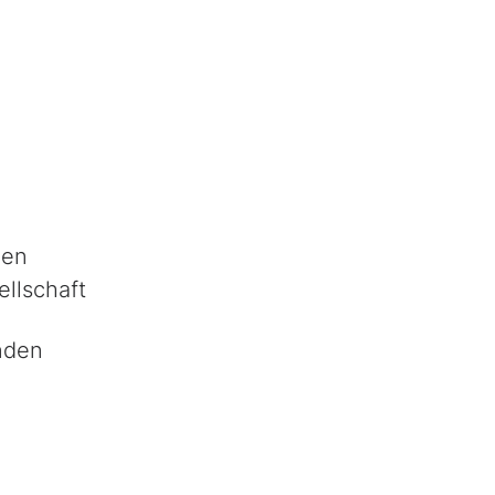
nen
ellschaft
nden