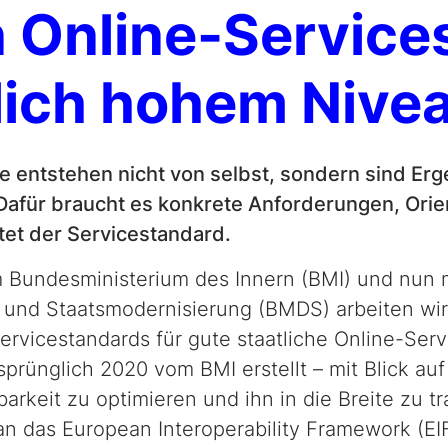
n Online-Service
tlich hohem Nive
e entstehen nicht von selbst, sondern sind Erg
Dafür braucht es konkrete Anforderungen, Orie
etet der Servicestandard.
m Bundesministerium des Innern (BMI) und nun 
s und Staatsmodernisierung (BMDS) arbeiten wi
ervicestandards für gute staatliche Online-Servi
sprünglich 2020 vom BMI er­stellt – mit Blick auf
rkeit zu optimieren und ihn in die Breite zu tr
 an das
European Inter­op­er­abil­ity Frame­work
(EI