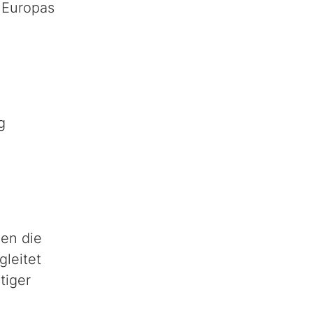
 Europas
g
zen die
leitet
tiger