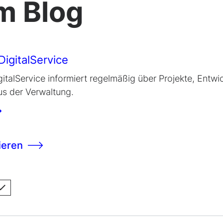
im Blog
igitalService
italService informiert regelmäßig über Projekte, Entw
us der Verwaltung.
ieren