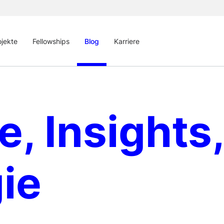
ojekte
Fellowships
Blog
Karriere
e, Insights,
gie