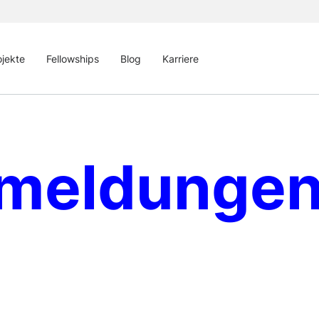
ojekte
Fellowships
Blog
Karriere
emeldunge