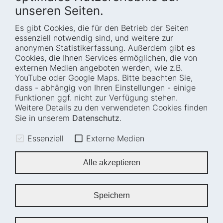
unseren Seiten.
Es gibt Cookies, die für den Betrieb der Seiten
Startseite
Blog
essenziell notwendig sind, und weitere zur
Wer wir sind
Presse
anonymen Statistikerfassung. Außerdem gibt es
Cookies, die Ihnen Services ermöglichen, die von
Wie wir arbeiten
Termine
externen Medien angeboten werden, wie z.B.
Projekte
Barrierefreiheit
YouTube oder Google Maps. Bitte beachten Sie,
dass - abhängig von Ihren Einstellungen - einige
Fellowships
Transparenz
Funktionen ggf. nicht zur Verfügung stehen.
Karriere
Glossar
Weitere Details zu den verwendeten Cookies finden
Anfahrt und
Impressum
Sie in unserem
Datenschutz
.
Zugänglichkeit
Datenschutz
Essenziell
Externe Medien
Leichte Sprache
Sitemap
Gebärdensprache
Cookie-Einstellungen
Alle akzeptieren
Erklärung zur
Barrierefreiheit
Speichern
Newsletter