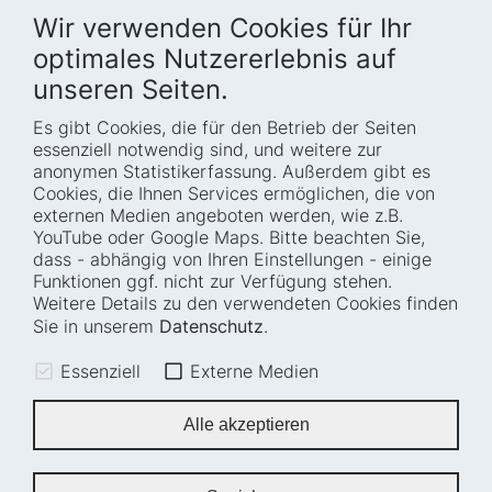
Wir verwenden Cookies für Ihr
optimales Nutzererlebnis auf
unseren Seiten.
Es gibt Cookies, die für den Betrieb der Seiten
Startseite
Blog
essenziell notwendig sind, und weitere zur
Wer wir sind
Presse
anonymen Statistikerfassung. Außerdem gibt es
Cookies, die Ihnen Services ermöglichen, die von
Wie wir arbeiten
Termine
externen Medien angeboten werden, wie z.B.
Projekte
Barrierefreiheit
YouTube oder Google Maps. Bitte beachten Sie,
dass - abhängig von Ihren Einstellungen - einige
Fellowships
Transparenz
Funktionen ggf. nicht zur Verfügung stehen.
Karriere
Glossar
Weitere Details zu den verwendeten Cookies finden
Anfahrt und
Impressum
Sie in unserem
Datenschutz
.
Zugänglichkeit
Datenschutz
Essenziell
Externe Medien
Leichte Sprache
Sitemap
Gebärdensprache
Cookie-Einstellungen
Alle akzeptieren
Erklärung zur
Barrierefreiheit