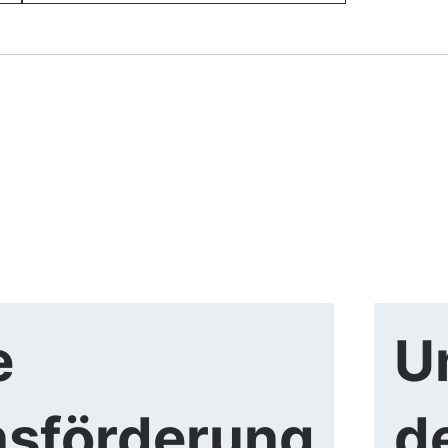
e
U
nsförderung
d