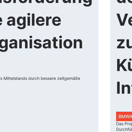
 agilere
V
rganisation
z
K
des Mittelstands durch bessere zeitgemäße
In
BMW
Das Proj
Durchfü