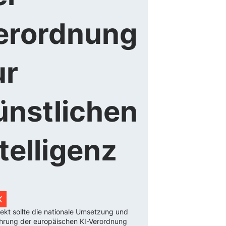
erordnung
ur
ünstlichen
telligenz
K
ekt sollte die nationale Umsetzung und
hrung der europäischen KI-Verordnung