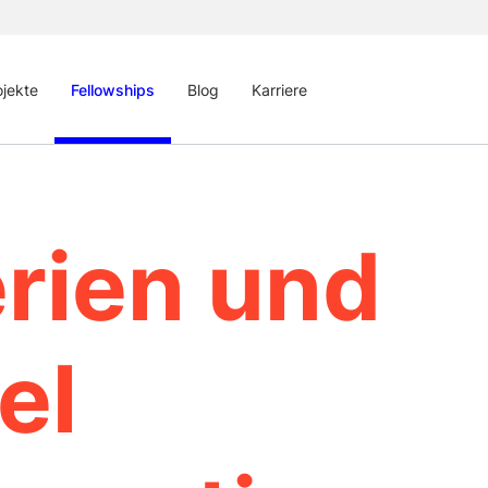
ojekte
Fellowships
Blog
Karriere
erien und
el