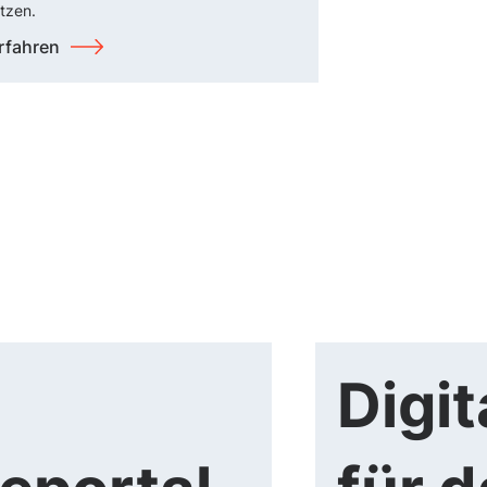
tzen.
rfahren
Digit