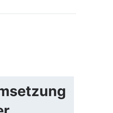
msetzung
er