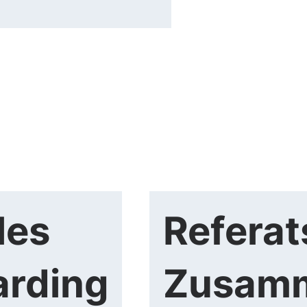
les
Referat
rding
Zusamm