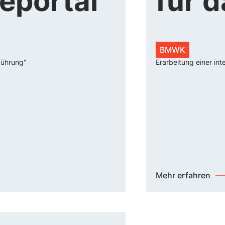
eportal
für 
BMWK
Führung"
Erarbeitung einer int
Mehr erfahren