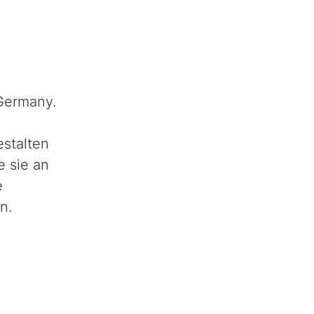
Germany.
estalten
e sie an
e
n.